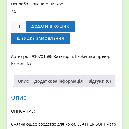
Пенообразование: низкое
7,5
Кондиционер
ДОДАТИ В КОШИК
для
кожи
ШВИДКЕ ЗАМОВЛЕННЯ
автомобиля
EKOKEMICA
Артикул:
2930701588
Категорія:
Ekokemica
Бренд:
LEATHER
Ekokemika
SOFT,
Канистра
Опис
Додаткова інформація
Відгуки (0)
-
10КГ
кількість
Опис
ОПИСАНИЕ:
Смягчающее средство для кожи. LEATHER SOFT – это