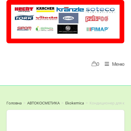
Перейти
до
вмісту
0
Меню
Головна
>
АВТОКОСМЕТИКА
>
Ekokemica
>
Кондиционер для кожи