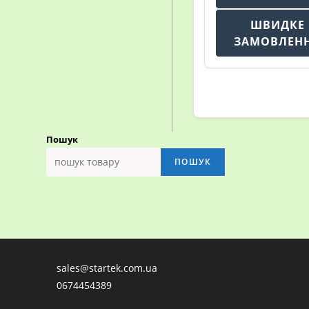
ШВИДКЕ
ЗАМОВЛЕН
Пошук
ПОШУК
sales@startek.com.ua
0674454389