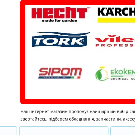
Перейти
до
вмісту
Наш інтернет магазин пропонує найширший вибір санітар
звертайтесь, підберем обладнання, запчастини, аксесу