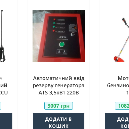
ч
Автоматичний ввід
Мот
ний
резерву генератора
бензино
CCU
ATS 3,5кВт 220В
3007
грн
108
В
ДОДАТИ В
ДОД
КОШИК
КО