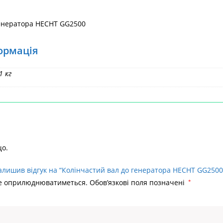
генератора HECHT GG2500
ормація
1 кг
що.
алишив відгук на “Колінчастий вал до генератора HECHT GG2500
не оприлюднюватиметься.
Обов’язкові поля позначені
*
Головна
>
HECHT 