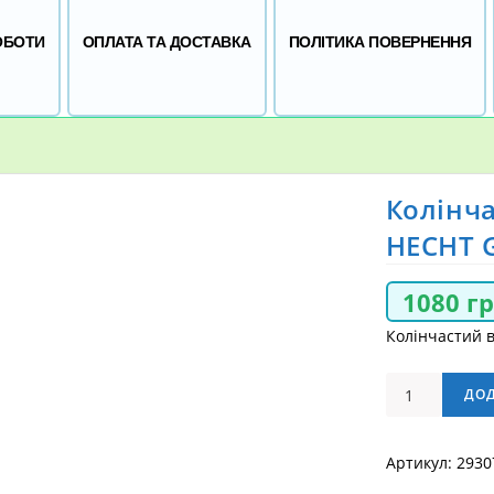
ОБОТИ
ОПЛАТА ТА ДОСТАВКА
ПОЛІТИКА ПОВЕРНЕННЯ
Колінча
HECHT 
1080
г
Колінчастий 
Колінчастий
ДО
вал
до
Артикул:
2930
генератора