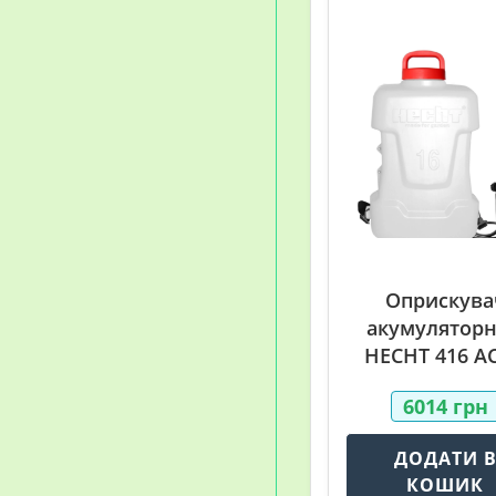
Оприскува
акумулятор
HECHT 416 A
6014
грн
ДОДАТИ 
КОШИК