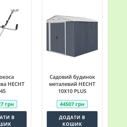
окоса
Садовий будинок
ва HECHT
металевий HECHT
145
10X10 PLUS
27
грн
44507
грн
АТИ В
ДОДАТИ В
ШИК
КОШИК