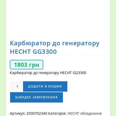
Карбюратор до генератору
HECHT GG3300
1803
грн
Карбюратор до генератору HECHT GG3300
Карбюратор
ДОДАТИ В КОШИК
до
генератору
ШВИДКЕ ЗАМОВЛЕННЯ
HECHT
GG3300
Артикул:
2930702349
Категорія:
HECHT обладнання