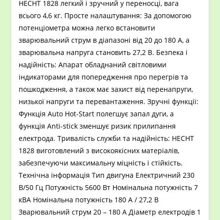
HECHT 1828 легкий і зручний у переносці, вага
всього 4,6 кг. Просте налаштування: За допомогою
потенціометра можна легко встановити
зварювальний струм в діапазоні від 20 до 180 А, а
зварювальна напруга становить 27,2 В. Безпека і
надійність: Апарат обладнаний світловими
індикаторами для попередження про перегрів та
пошкодження, а також має захист від перенапруги,
низької напруги та перевантаження. Зручні функції:
Функція Auto Hot-Start полегшує запал дуги, а
функція Anti-stick зменшує ризик прилипання
електрода. Тривалість служби та надійність: HECHT
1828 виготовлений з високоякісних матеріалів,
забезпечуючи максимальну міцність і стійкість.
Технічна інформація Тип двигуна Електричний 230
В/50 Гц Потужність 5600 Вт Номінальна потужність 7
кВА Номінальна потужність 180 А / 27,2 В
Зварювальний струм 20 – 180 А Діаметр електродів 1