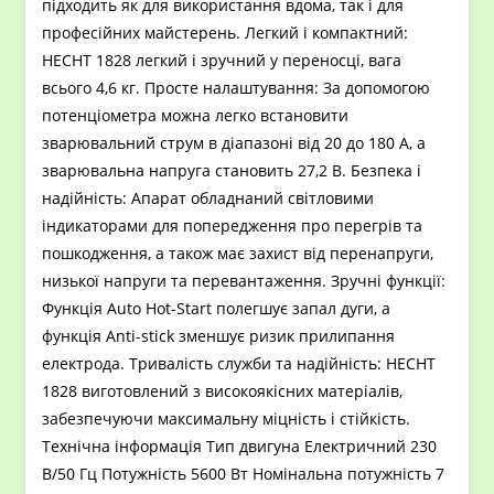
підходить як для використання вдома, так і для
професійних майстерень. Легкий і компактний:
HECHT 1828 легкий і зручний у переносці, вага
всього 4,6 кг. Просте налаштування: За допомогою
потенціометра можна легко встановити
зварювальний струм в діапазоні від 20 до 180 А, а
зварювальна напруга становить 27,2 В. Безпека і
надійність: Апарат обладнаний світловими
індикаторами для попередження про перегрів та
пошкодження, а також має захист від перенапруги,
низької напруги та перевантаження. Зручні функції:
Функція Auto Hot-Start полегшує запал дуги, а
функція Anti-stick зменшує ризик прилипання
електрода. Тривалість служби та надійність: HECHT
1828 виготовлений з високоякісних матеріалів,
забезпечуючи максимальну міцність і стійкість.
Технічна інформація Тип двигуна Електричний 230
В/50 Гц Потужність 5600 Вт Номінальна потужність 7