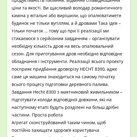
продуктивність пиляння; Відмінне співвідношення
ціни та якості. Ви щасливий володар романтичного
каміна у вітальні або вирішили, що опалюватимете
будинок не тільки вугіллям, а й дровами Така ідея –
тільки початок … тому що при її реалізації ми
стикаємося з серйозним завданням – організувати
необхідну кількість дров на весь опалювальний
сезон. Для приготування дров необхідно відповідне
обладнання і інструменти. Реалізації всього проекту
посприяє придбання дроворізу HECHT 8300, адже
саме ця машина знаходиться на самому початку
всього процесу підготовки деревного палива.
Завдання Hecht 8300 з маятниковий живильником –
підготувати колоди відповідної довжини, які на
наступному етапі будуть розділені на більш дрібні
частини. Проста робота
Агрегат сконструйований таким чином, щоб
постійно захищати здоров’я користувача