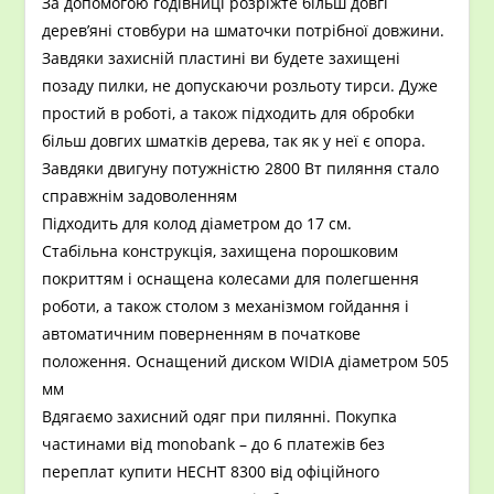
За допомогою годівниці розріжте більш довгі
дерев’яні стовбури на шматочки потрібної довжини.
Завдяки захисній пластині ви будете захищені
позаду пилки, не допускаючи розльоту тирси. Дуже
простий в роботі, а також підходить для обробки
більш довгих шматків дерева, так як у неї є опора.
Завдяки двигуну потужністю 2800 Вт пиляння стало
справжнім задоволенням
Підходить для колод діаметром до 17 см.
Стабільна конструкція, захищена порошковим
покриттям і оснащена колесами для полегшення
роботи, а також столом з механізмом гойдання і
автоматичним поверненням в початкове
положення. Оснащений диском WIDIA діаметром 505
мм
Вдягаємо захисний одяг при пилянні. Покупка
частинами від monobank – до 6 платежів без
переплат купити HECHT 8300 від офіційного