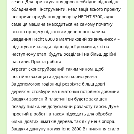
сезон. Для приготування дров необхідно відповідне
обладнання і інструменти. Реалізації всього проекту
посприяє придбання дроворізу HECHT 8300, адже
саме ця машина знаходиться на самому початку
всього процесу підготовки деревного палива.
Завдання Hecht 8300 з маятниковий живильником –
підготувати колоди відповідної довжини, які на
наступному етапі будуть розділені на більш дрібні
частини. Проста робота
Агрегат сконструйований таким чином, щоб
постійно захищати здоров’я користувача
За допомогою годівниці розріжте більш довгі
дерев’яні стовбури на шматочки потрібної довжини.
Завдяки захисній пластині ви будете захищені
позаду пилки, не допускаючи розльоту тирси. Дуже
простий в роботі, а також підходить для обробки
більш довгих шматків дерева, так як у неї є опора.
Завдяки двигуну потужністю 2800 Вт пиляння стало