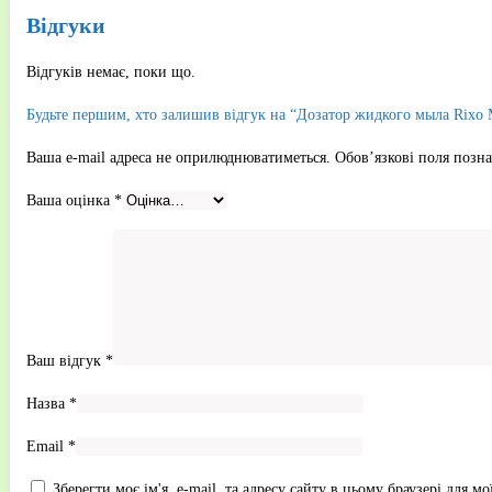
Відгуки
Відгуків немає, поки що.
Будьте першим, хто залишив відгук на “Дозатор жидкого мыла Rixo 
Ваша e-mail адреса не оприлюднюватиметься.
Обов’язкові поля позн
Ваша оцінка
*
Ваш відгук
*
Назва
*
Email
*
Зберегти моє ім'я, e-mail, та адресу сайту в цьому браузері для 