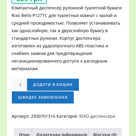
Компактный диспенсер рулонной туалетной бумаги
Rixo Bello P127TC для туалетных комнат с малой и
средней проходимостью. Позволяет устанавливать
как однослойную, так и двухслойную бумагу в
стандартных рулонах. Корпус диспенсера
изготовлен из ударопрочного ABS-пластика и
снабжен замком для предотвращения
несанкционированного доступа к расходным
материалам.
Диспенсер
ДОДАТИ В КОШИК
туалетной
бумаги
ШВИДКЕ ЗАМОВЛЕННЯ
Rixo
Bello
Артикул:
2930701316
Категорія:
RIXO диспенсери
P127TC
кількість
Опис
Додаткова інформація
Відгуки (0)