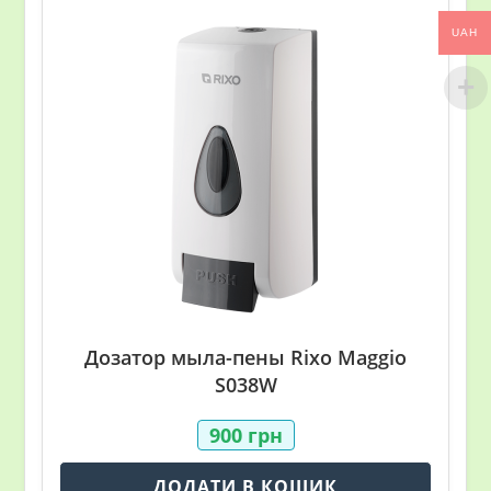
UAH
Дозатор мылa-пены Rixo Maggio
S038W
900
грн
ДОДАТИ В КОШИК