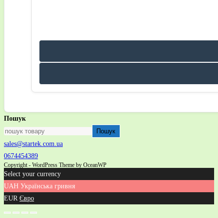
Пошук
Пошук
sales@startek.com.ua
0674454389
Copyright - WordPress Theme by OceanWP
Select your currency
UAH
Українська гривня
EUR
Євро