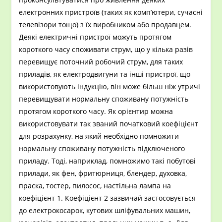
електронних пристроїв (таких як комп’ютери, сучасні
телевізори тощо) з їх виробником або продавцем.
Деякі електричні пристрої можуть протягом
короткого часу споживати струм, що у кілька разів
перевищує поточний робочий струм, для таких
приладів, як електродвигуни та інші пристрої, що
використовують індукцію, він може більш ніж утричі
перевищувати нормальну споживану потужність
протягом короткого часу. Як орієнтир можна
використовувати так званий початковий коефіцієнт
для розрахунку, на який необхідно помножити
нормальну споживану потужність підключеного
приладу. Тоді, наприклад, помножимо такі побутові
прилади, як фен, фритюрниця, блендер, духовка,
праска, тостер, пилосос, настільна лампа на
коефіцієнт 1. Коефіцієнт 2 зазвичай застосовується
до електрокосарок, кутових шліфувальних машин,