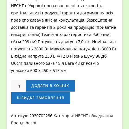
HECHT в Україні повна впевненість в якості та
оригінальності продукції гарантія дотримання всіх
прав споживача якісна консультація, безкоштовна
доставка та гарантія 2 роки на продукцію (приватне
використання) Технічні характеристики Робочий
об’єм 208 см³ Потужність двигуна 7,0 к.с. Номінальна
потужність 2600 Вт Максимальна потужність 3000 Вт
Вихідна напруга 230 В /=12 В Рівень шуму 96 Дб
Обсяг паливного бака 15 л Вага 48 кг Розмір
упаковки 600 х 450 х 515 мм
Генератор
ДОДАТИ В КОШИК
бензиновий
однофазний
ШВИДКЕ ЗАМОВЛЕННЯ
HECHT
GG
Артикул:
2930702286
Категорія:
HECHT обладнання
3300W
Бренд:
hecht
кількість