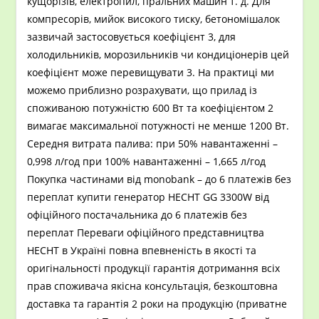
кущорізів, електропил, пральних машин т. д. Для
компресорів, мийок високого тиску, бетономішалок
зазвичай застосовується коефіцієнт 3, для
холодильників, морозильників чи кондиціонерів цей
коефіцієнт може перевищувати 3. На практиці ми
можемо приблизно розрахувати, що прилад із
споживаною потужністю 600 Вт та коефіцієнтом 2
вимагає максимальної потужності не менше 1200 Вт.
Середня витрата палива: при 50% навантаженні –
0,998 л/год при 100% навантаженні – 1,665 л/год
Покупка частинами від monobank – до 6 платежів без
переплат купити генератор HECHT GG 3300W від
офіційного постачальника до 6 платежів без
переплат Переваги офіційного представництва
HECHT в Україні повна впевненість в якості та
оригінальності продукції гарантія дотримання всіх
прав споживача якісна консультація, безкоштовна
доставка та гарантія 2 роки на продукцію (приватне