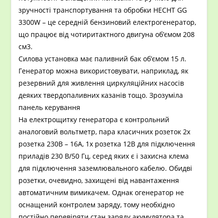
зручності транспортування та обробки HECHT GG
3300W – це середній бензиновий електрогенератор,
що працює від чотиритактного двигуна об’ємом 208
см3.
Силова установка має паливний бак об’ємом 15 л.
Генератор можна використовувати, наприклад, як
резервний для живлення циркуляційних насосів
деяких твердопаливних казанів тощо. Зрозуміла
панель керування
На електрощитку генератора є контрольний
аналоговий вольтметр, пара класичних розеток 2x
розетка 230В – 16А, 1x розетка 12В для підключення
приладів 230 В/50 Гц, серед яких є і захисна клема
для підключення заземлювального кабелю. Обидві
розетки, очевидно, захищені від навантаження
автоматичним вимикачем. Однак огенератор не
оснащений контролем заряду, тому необхідно
постійно перевіряти стан заряду акумулятора та