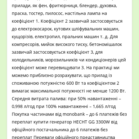
прилади, як фен, фритюрниця, блендер, духовка,
праска, тостер, пилосос, настільна лампа на
коефіцієнт 1. Коефіцієнт 2 зазвичай застосовується
до електрокосарок, кутових шліфувальних машин,
кущорізів, електропил, пральних машин т. д. Для
компресорів, мийок високого тиску, бетономішалок
зазвичай застосовується коефіцієнт 3, для
холодильників, морозильників чи кондиціонерів цей
коефіцієнт може перевищувати 3. На практиці ми
можемо приблизно розрахувати, що прилад із
споживаною потужністю 600 Вт та коефіцієнтом 2
вимагає максимальної потужності не менше 1200 Вт.
Середня витрата палива: при 50% навантаженні –
0,998 л/год при 100% навантаженні – 1,665 л/год
Покупка частинами від monobank – до 6 платежів без
переплат купити генератор HECHT GG 3300W від
офіційного постачальника до 6 платежів без
переплат Переваги офіційного представництва