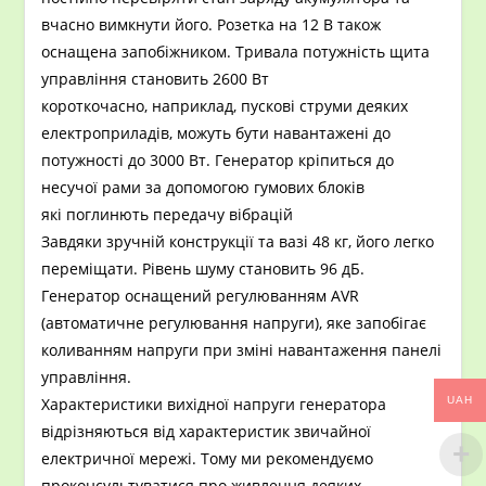
вчасно вимкнути його. Розетка на 12 В також
оснащена запобіжником. Тривала потужність щита
управління становить 2600 Вт
короткочасно, наприклад, пускові струми деяких
електроприладів, можуть бути навантажені до
потужності до 3000 Вт. Генератор кріпиться до
несучої рами за допомогою гумових блоків
які поглинють передачу вібрацій
Завдяки зручній конструкції та вазі 48 кг, його легко
переміщати. Рівень шуму становить 96 дБ.
Генератор оснащений регулюванням AVR
(автоматичне регулювання напруги), яке запобігає
коливанням напруги при зміні навантаження панелі
управління.
UAH
Характеристики вихідної напруги генератора
відрізняються від характеристик звичайної
електричної мережі. Тому ми рекомендуємо
проконсультуватися про живлення деяких