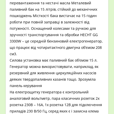
перевантаження та нестачі масла Металевий
паливний бак на 15 літрів, стійкий до механічних
пошкоджень Місткості бака вистачає на 15 годин
роботи при повній заправці в залежності від
потужності. Оснащений колесами та ручкою для
зручності транспортування та обробки HECHT GG
3300W – це середній бензиновий електрогенератор,
що працює від чотиритактного двигуна об’ємом 208
см3.
Силова установка має паливний бак об’ємом 15 л.
Генератор можна використовувати, наприклад, як
резервний для живлення циркуляційних насосів
деяких твердопаливних казанів тощо. Зрозуміла
панель керування
На електрощитку генератора є контрольний
аналоговий вольтметр, пара класичних розеток 2x
розетка 230В – 16А, 1x розетка 12В для підключення
приладів 230 В/50 Гц, серед яких є і захисна клема