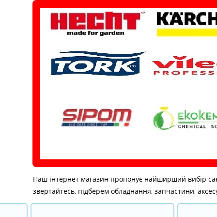
Перейти
до
вмісту
Наш інтернет магазин пропонує найширший вибір санітар
звертайтесь, підберем обладнання, запчастини, аксесу