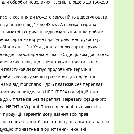
 для обробки невеликих газонів площею до 150-250
исота косіння Ви можете самостійно відрегулювати
я в діапазоні від 17 до 43 мм. А велика ширина
 сантиметрів сприяє швидшому закінченню роботи.
зонокосарка має зручну для управління рукоятку.
збірник на 15 л Хоч дана газонокосарка з ряду
володіє травозбірником, якого буде цілком достатньо
евеликих площ, що також тільки спростить вам
й пластиковий корпус продовжить термін її
і робить косарку менш вразливою до подряпин.
нами від monobank – до 6 платежів без переплат
окосарка шпиндельна HECHT 504 від офіційного
 до 6 платежів без переплат. Переваги офіційного
а HECHT в Україні Повна впевненість в якості та
і продукції Гарантія дотримання всіх прав
сна консультація, безкоштовна доставка та гарантія
дукцію (приватне використання) Технічні