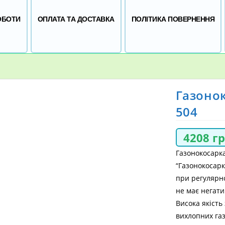
ОБОТИ
ОПЛАТА ТА ДОСТАВКА
ПОЛІТИКА ПОВЕРНЕННЯ
Газоно
504
4208
г
Газонокосарк
“Газонокосар
при регулярн
не має негати
Висока якість
вихлопних газ