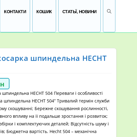
ПЕРЕМКНУТИ 
КОНТАКТИ
КОШИК
СТАТЬЇ, НОВИНИ
косарка шпиндельна HECHT
рн
а шпиндельна HECHT 504 Переваги і особливості
ка шпиндельна HECHT 504” Тривалий термін служби
ому скошуванні; Бережне скошування рослинності,
вного впливу на її подальше зростання і розвиток;
 збірки і комплектуючих деталей; Відсутність шуму і
ів; Бюджетна вартість. Hecht 504 – механічна