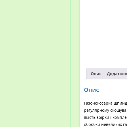
Опис
Додатков
Опис
Газонокосарка шпинд
регулярному скошуван
якість збірки і компл
обробки невеликих га