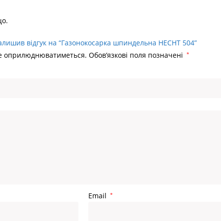
що.
алишив відгук на “Газонокосарка шпиндельна HECHT 504”
не оприлюднюватиметься.
Обов’язкові поля позначені
*
Email
*