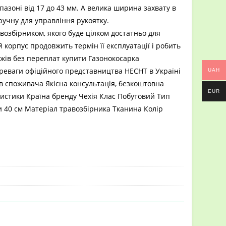
пазоні від 17 до 43 мм. А велика ширина захвату в
ручну для управління рукоятку.
возбірником, якого буде цілком достатньо для
корпус продовжить термін її експлуатації і робить
жів без переплат купити Газонокосарка
реваги офіційного представництва HECHT в Україні
UAH
ав споживача Якісна консультація, безкоштовна
EUR
ристики Країна бренду Чехія Клас Побутовий Тип
 40 см Матеріал травозбірника Тканина Колір
HECHT обладнання
>
Газонокосарка шпиндельна HECHT 504