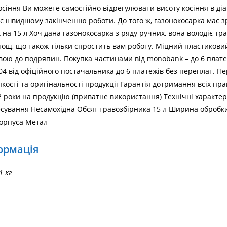
сіння Ви можете самостійно відрегулювати висоту косіння в діа
є швидшому закінченню роботи. До того ж, газонокосарка має з
на 15 л Хоч дана газонокосарка з ряду ручних, вона володіє тра
ощ, що також тільки спростить вам роботу. Міцний пластиковий 
ою до подряпин. Покупка частинами від monobank – до 6 плате
 від офіційного постачальника до 6 платежів без переплат. Пе
якості та оригінальності продукції Гарантія дотримання всіх пр
 2 роки на продукцію (приватне використання) Технічні характе
сування Несамохідна Обсяг травозбірника 15 л Ширина обробки
орпуса Метал
Головна
>
ормація
1 кг