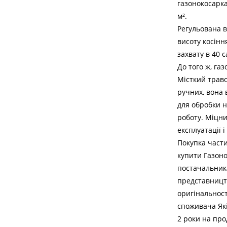
газонокосарка
м².
Регульована в
висоту косінн
захвату в 40
До того ж, га
Місткий траво
ручних, вона 
для обробки н
роботу. Міцни
експлуатації 
Покупка части
купити Газон
постачальника
представництв
оригінальност
споживача Які
2 роки на про