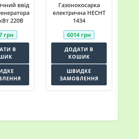
чний ввід
Газонокосарка
генератора
електрична HECHT
5кВт 220В
1434
07
грн
6014
грн
АТИ В
ДОДАТИ В
ШИК
КОШИК
ИДКЕ
ШВИДКЕ
ВЛЕННЯ
ЗАМОВЛЕННЯ