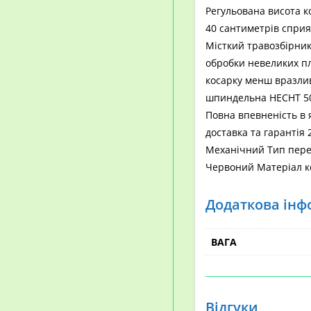
Регульована висота ко
40 сантиметрів сприя
Місткий травозбірник 
обробки невеликих пл
косарку менш вразлив
шпиндельна HECHT 504
Повна впевненість в 
доставка та гарантія
Механічний Тип пере
Червоний Матеріал к
Додаткова інф
ВАГА
Відгуки