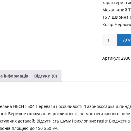
характеристик
Механічний Т
15 л Ширина 
Колір Червон
Газонокосарк
ДО
шпиндельна
HECHT
Артикул:
2930
504
кількість
а інформація
Відгуки (0)
ельна HECHT 504 Переваги і особливості “Газонокосарка шпинд
ні; Бережне скошування рослинності, не має негативного впливу
ектуючих деталей; Відсутність шуму і вихлопних газів; Бюджетна
зонів площею до 150-250 м².