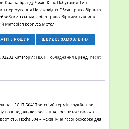
и Країна бренду Чехія Клас Побутовий Тип
ип пересування Несамохідна Обсяг травозбірника
обробки 40 см Матеріал травозбірника Тканина
ий Матеріал корпуса Метал
а
ДАТИ В КОШИК
ШВИДКЕ ЗАМОВЛЕННЯ
702232
Категорія:
HECHT обладнання
Бренд:
hecht
ельна HECHT 504” Тривалий термін служби при
 на її подальше зростання і розвиток; Висока
 вартість. Hecht 504 – механічна газонокосарка для