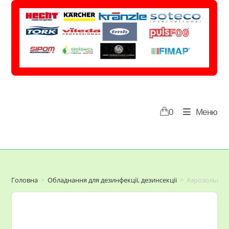
Перейти
до
вмісту
0
Меню
Головна
>
Обладнання для дезинфекції, дезинсекції
>
Аэрозольный 