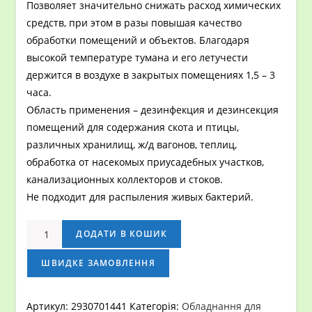
Позволяет значительно снижать расход химических
средств, при этом в разы повышая качество
обработки помещений и объектов. Благодаря
высокой температуре тумана и его летучести
держится в воздухе в закрытых помещениях 1,5 – 3
часа.
Область применения – дезинфекция и дезинсекция
помещений для содержания скота и птицы,
различных хранилищ, ж/д вагонов, теплиц,
обработка от насекомых приусадебных участков,
канализационных коллекторов и стоков.
Не подходит для распыления живых бактерий.
Аэрозольный
ДОДАТИ В КОШИК
генератор
тумана
ШВИДКЕ ЗАМОВЛЕННЯ
PulsFog
k-
Артикул:
2930701441
Категорія:
Обладнання для