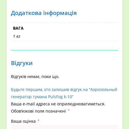
Додаткова інформація
ВАГА
1 кг
Відгуки
Відгуків немає, поки що.
Будьте першим, хто залишив відгук на “Аэрозольный
генератор тумана PulsFog k-10”
Ваша e-mail адреса не оприлюднюватиметься.
Обов’язкові поля позначені
*
Ваша оцінка
*