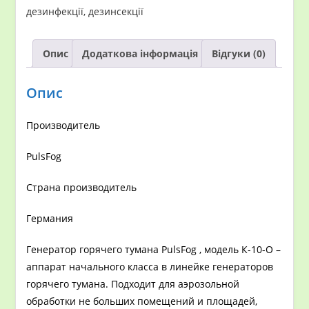
10
дезинфекції, дезинсекції
кількість
Опис
Додаткова інформація
Відгуки (0)
Опис
Производитель
PulsFog
Страна производитель
Германия
Генератор горячего тумана PulsFog , модель К-10-О –
аппарат начального класса в линейке генераторов
горячего тумана. Подходит для аэрозольной
обработки не больших помещений и площадей,