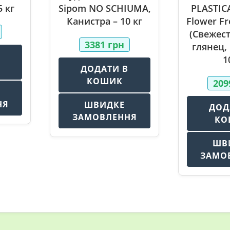
 кг
Sipom NO SCHIUMA,
PLASTIC
Канистра – 10 кг
Flower F
(Свежес
3381
грн
глянец,
В
1
ДОДАТИ В
КОШИК
20
НЯ
ШВИДКЕ
ДОД
ЗАМОВЛЕННЯ
КО
ШВ
ЗАМО