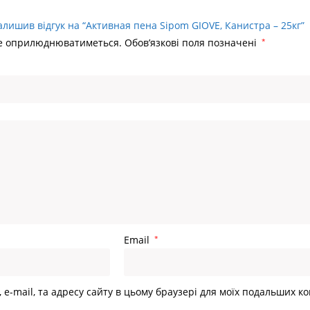
алишив відгук на “Активная пена Sipom GIOVE, Канистра – 25кг”
не оприлюднюватиметься.
Обов’язкові поля позначені
*
Email
*
, e-mail, та адресу сайту в цьому браузері для моїх подальших к