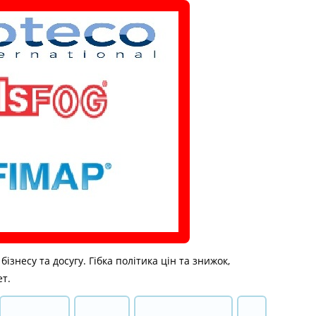
знесу та досугу. Гібка політика цін та знижок,
ет.