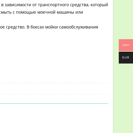
в зависимости от транспортного средства, который
м смыть с помощью моечной машины или
ное средство. В боксах мойки самообслуживания
UAH
EUR
МЕТИКА
>
SIPOM
>
Активная пена Sipom GIOVE, Канистра – 25кг