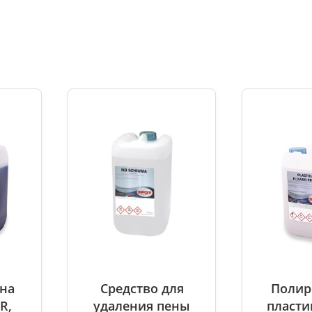
и
ена
Средство для
Полир
R,
удаления пены
пласти