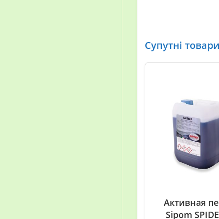
Супутні товар
Активная п
Sipom SPIDE