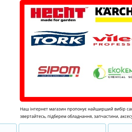
Перейти
до
вмісту
Наш інтернет магазин пропонує найширший вибір санітар
звертайтесь, підберем обладнання, запчастини, аксесу