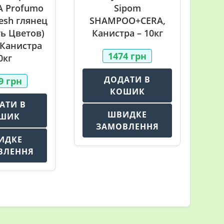
A Profumo
Sipom
resh глянец
SHAMPOO+CERA,
ть Цветов)
Канистра – 10кг
 Канистра
1474
грн
0кг
ДОДАТИ В
99
грн
КОШИК
АТИ В
ШВИДКЕ
ШИК
ЗАМОВЛЕННЯ
ИДКЕ
ВЛЕННЯ