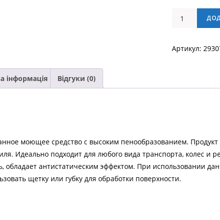
Активная
ДО
пена
Sipom
Артикул:
2930
GIOVE,
Канистра
-
а інформація
Відгуки (0)
25кг
кількість
нное моющее средство с высоким пенообразованием. Продукт г
ля. Идеально подходит для любого вида транспорта, колес и р
, обладает антистатическим эффектом. При использовании дан
зовать щетку или губку для обработки поверхности.