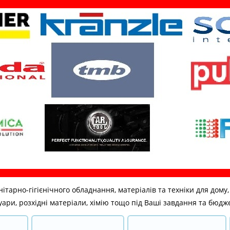
но-гігієнічного обладнання, матеріалів та техніки для дому, бі
ари, розхідні матеріали, хімію тощо під Ваші завдання та бюдж