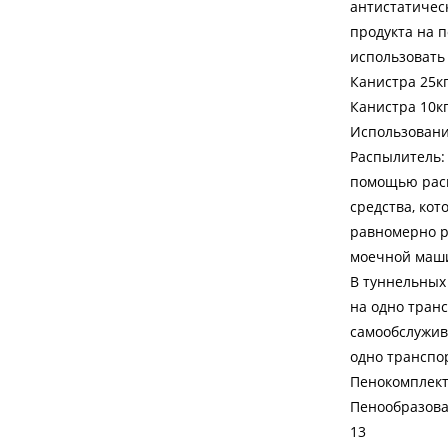
антистатичес
продукта на 
использовать 
Канистра 25к
Канистра 10к
Использовани
Распылитель: 
помощью расп
средства, кот
равномерно р
моечной маши
В туннельных 
на одно транс
самообслужива
одно транспо
Пенокомплект:
Пенообразова
13