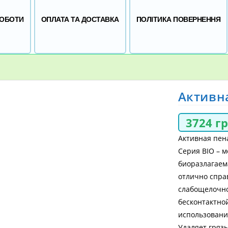
РОБОТИ
ОПЛАТА ТА ДОСТАВКА
ПОЛІТИКА ПОВЕРНЕННЯ
Активна
3724
г
Активная пен
Серия BIO – 
биоразлагаем
отлично спра
слабощелочно
бесконтактно
использовании
Удаляет грязь