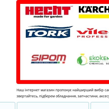
Перейти
до
вмісту
Наш інтернет магазин пропонує найширший вибір санітар
звертайтесь, підберем обладнання, запчастини, аксесу