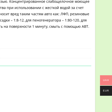
грязью. Концентрированное слабощелочное моющее
тва при использовании с жесткой водой за счет
наносит вред таким частям авто как: ЛФП, резиновые
дки – 1:8-12, для пеногенератора – 1:80-120, для
ть на поверхности 1 минуту, смыть с помощью АВТ.
UAH
EUR