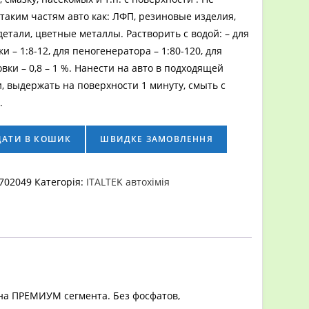
таким частям авто как: ЛФП, резиновые изделия,
етали, цветные металлы. Растворить с водой: – для
и – 1:8-12, для пеногенератора – 1:80-120, для
вки – 0,8 – 1 %. Нанести на авто в подходящей
, выдержать на поверхности 1 минуту, смыть с
.
ДАТИ В КОШИК
ШВИДКЕ ЗАМОВЛЕННЯ
702049
Категорія:
ITALTEK автохімія
на ПРЕМИУМ сегмента. Без фосфатов,