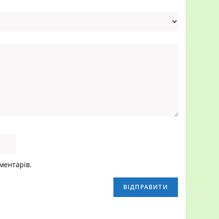
МЕТИКА
>
ITALTEK автохімія
>
Активная пена Italtek BIO X8 23 кг
оментарів.