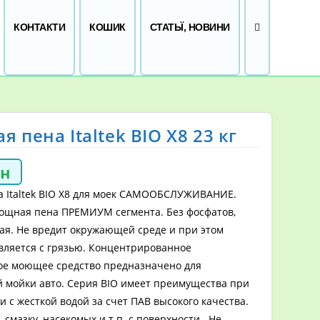
ПЕРЕМКНУТИ
КОНТАКТИ
КОШИК
СТАТЬЇ, НОВИНИ
я пена Italtek BIO X8 23 кг
рн
а Italtek BIO X8 для моек САМООБСЛУЖИВАНИЕ.
мощная пена ПРЕМИУМ сегмента. Без фосфатов,
ая. Не вредит окружающей среде и при этом
вляется с грязью. Концентрированное
е моющее средство предназначено для
й мойки авто. Серия BIO имеет преимущества при
 с жесткой водой за счет ПАВ высокого качества.
, смазку, насекомых и т.п. с поверхности . Не