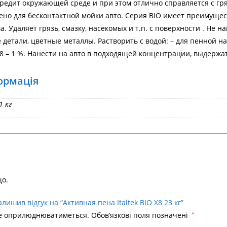
вредит окружающей среде и при этом отлично справляется с 
но для бесконтактной мойки авто. Серия BIO имеет преимущес
. Удаляет грязь, смазку, насекомых и т.п. с поверхности . Не 
детали, цветные металлы. Растворить с водой: – для пенной наса
,8 – 1 %. Нанести на авто в подходящей концентрации, выдержа
ормація
1 кг
що.
лишив відгук на “Активная пена Italtek BIO X8 23 кг”
не оприлюднюватиметься.
Обов’язкові поля позначені
*