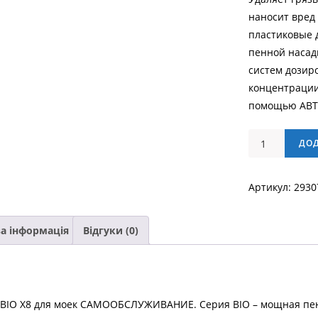
наносит вред 
пластиковые д
пенной насадк
систем дозиро
концентрации
помощью АВТ
Активная
ДО
пена
Italtek
Артикул:
2930
BIO
X8
23
а інформація
Відгуки (0)
кг
кількість
ek BIO X8 для моек САМООБСЛУЖИВАНИЕ. Серия BIO – мощная пе