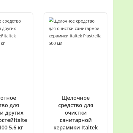
отное
Щелочное
тво для
средство для
 и других
очистки
стейItalte
санитарной
100 5.6 кг
керамики Italtek