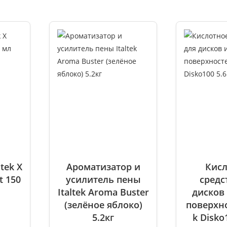
и
tek X
Ароматизатор и
Кисл
t 150
усилитель пены
средс
Italtek Aroma Buster
дисков
(зелёное яблоко)
поверхно
5.2кг
k Disko