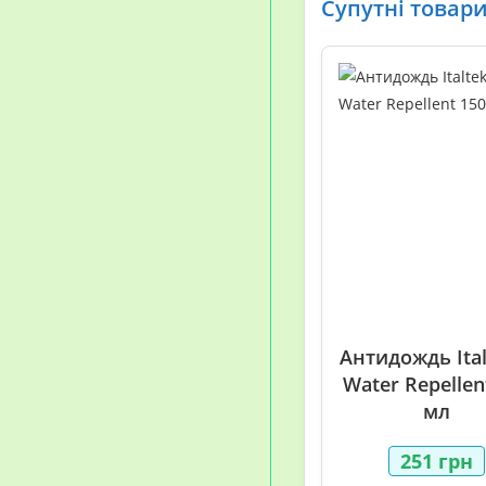
Супутні товар
Антидождь Ital
Water Repellen
мл
251
грн