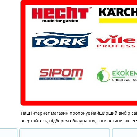
Перейти
до
вмісту
Наш інтернет магазин пропонує найширший вибір санітар
звертайтесь, підберем обладнання, запчастини, аксесу