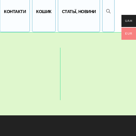
ПЕРЕМКНУТИ 
КОНТАКТИ
КОШИК
СТАТЬЇ, НОВИНИ
UAH
EUR