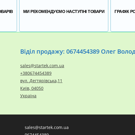
ОВАРІВ
МИ РЕКОМЕНДУЄМО НАСТУПНІ ТОВАРИ
ГРАФІК Р
Віділ продажу: 0674454389 Олег Вол
sales@startek.com.ua
+380674454389
вул. Дегтярівська,11
Київ
,
04050
Україна
sales@startek.com.ua
0674454389